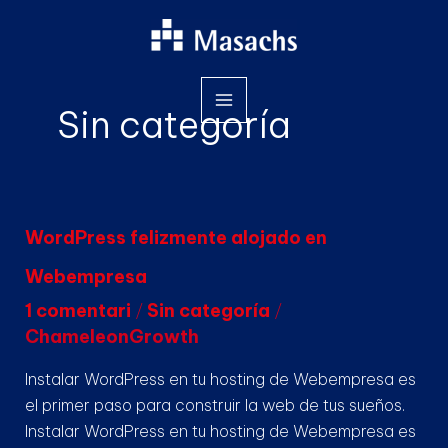
Salta
al
contingut
Sin categoría
WordPress
WordPress felizmente alojado en
felizmente
Webempresa
alojado
en
1 comentari
Sin categoría
/
/
Webempresa
ChameleonGrowth
Instalar WordPress en tu hosting de Webempresa es
el primer paso para construir la web de tus sueños.
Instalar WordPress en tu hosting de Webempresa es